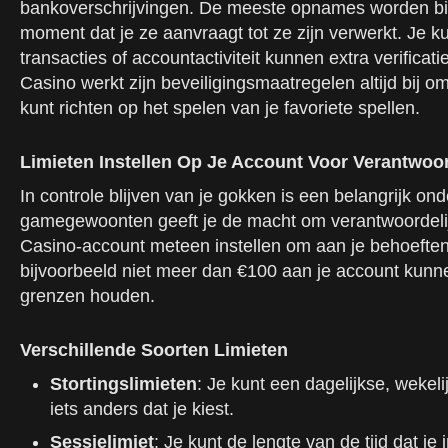
bankoverschrijvingen. De meeste opnames worden binne
moment dat je ze aanvraagt tot ze zijn verwerkt. Je 
transacties of accountactiviteit kunnen extra verific
Casino werkt zijn beveiligingsmaatregelen altijd bij o
kunt richten op het spelen van je favoriete spellen.
Limieten Instellen Op Je Account Voor Verantwoo
In controle blijven van je gokken is een belangrijk on
gamegewoonten geeft je de macht om verantwoordelijk t
Casino-account meteen instellen om aan je behoeften t
bijvoorbeeld niet meer dan €100 aan je account kunne
grenzen houden.
Verschillende Soorten Limieten
Stortingslimieten
: Je kunt een dagelijkse, wekel
iets anders dat je kiest.
Sessielimiet
: Je kunt de lengte van de tijd dat je