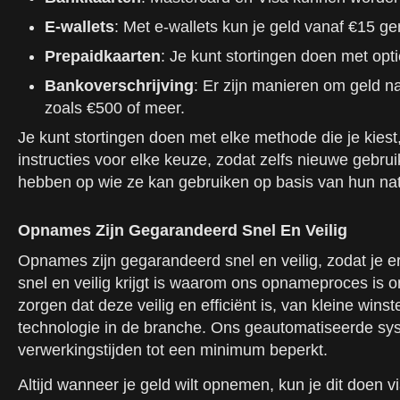
E-wallets
: Met e-wallets kun je geld vanaf €15 ge
Prepaidkaarten
: Je kunt stortingen doen met opt
Bankoverschrijving
: Er zijn manieren om geld n
zoals €500 of meer.
Je kunt stortingen doen met elke methode die je kiest,
instructies voor elke keuze, zodat zelfs nieuwe geb
hebben op wie ze kan gebruiken op basis van hun nation
Opnames Zijn Gegarandeerd Snel En Veilig
Opnames zijn gegarandeerd snel en veilig, zodat je er 
snel en veilig krijgt is waarom ons opnameproces is 
zorgen dat deze veilig en efficiënt is, van kleine win
technologie in de branche. Ons geautomatiseerde syst
verwerkingstijden tot een minimum beperkt.
Altijd wanneer je geld wilt opnemen, kun je dit doen v