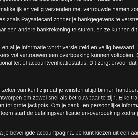
makkelijk en veilig verzenden met vertrouwde namen zoals 
ies zoals Paysafecard zonder je bankgegevens te verstre
aar een andere bankrekening te sturen, en ze kunnen di
 en al je informatie wordt versleuteld en veilig bewaard. 
ruikers vol vertrouwen een overboeking kunnen voltooie
aliteit of accountverificatiestatus. Dit zorgt ervoor dat 
zeker van kunt zijn dat je winsten altijd binnen handbere
ontworpen om zowel snel als betrouwbaar te zijn. Elke tr
sten tot grote jackpots. Om je bank- en persoonlijke infor
eem start de betalingsverificatie en-overboeking zodra
ia je beveiligde accountpagina. Je kunt kiezen uit een aa