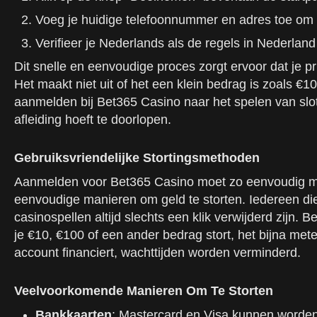
Voeg je huidige telefoonnummer en adres toe om 
Verifieer je Nederlands als de regels in Nederlan
Dit snelle en eenvoudige proces zorgt ervoor dat je pri
Het maakt niet uit of het een klein bedrag is zoals €
aanmelden bij Bet365 Casino naar het spelen van slots 
afleiding hoeft te doorlopen.
Gebruiksvriendelijke Stortingsmethoden
Aanmelden voor Bet365 Casino moet zo eenvoudig mogel
eenvoudige manieren om geld te storten. Iedereen die
casinospellen altijd slechts een klik verwijderd zijn.
je €10, €100 of een ander bedrag stort, het bijna mete
account financiert, wachttijden worden verminderd.
Veelvoorkomende Manieren Om Te Storten
Bankkaarten
: Mastercard en Visa kunnen worden 