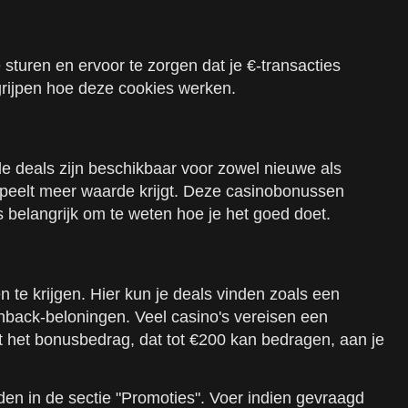
sturen en ervoor te zorgen dat je €-transacties
egrijpen hoe deze cookies werken.
le deals zijn beschikbaar voor zowel nieuwe als
speelt meer waarde krijgt. Deze casinobonussen
 belangrijk om te weten hoe je het goed doet.
te krijgen. Hier kun je deals vinden zoals een
hback-beloningen. Veel casino's vereisen een
 het bonusbedrag, dat tot €200 kan bedragen, aan je
den in de sectie "Promoties". Voer indien gevraagd