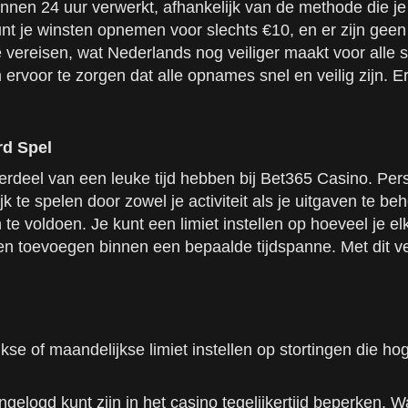
n 24 uur verwerkt, afhankelijk van de methode die je k
kunt je winsten opnemen voor slechts €10, en er zijn ge
atie vereisen, wat Nederlands nog veiliger maakt voor all
m ervoor te zorgen dat alle opnames snel en veilig zijn. E
rd Spel
derdeel van een leuke tijd hebben bij Bet365 Casino. Pers
e spelen door zowel je activiteit als je uitgaven te beh
e voldoen. Je kunt een limiet instellen op hoeveel je e
n toevoegen binnen een bepaalde tijdspanne. Met dit ver
ijkse of maandelijkse limiet instellen op stortingen die h
 ingelogd kunt zijn in het casino tegelijkertijd beperken.