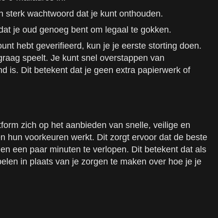
n sterk wachtwoord dat je kunt onthouden.
 dat je oud genoeg bent om legaal te gokken.
unt hebt geverifieerd, kun je je eerste storting doen.
 graag speelt. Je kunt snel overstappen van
d is. Dit betekent dat je geen extra papierwerk of
form zich op het aanbieden van snelle, veilige en
n hun voorkeuren werkt. Dit zorgt ervoor dat de beste
nnen een paar minuten te verlopen. Dit betekent dat als
pelen in plaats van je zorgen te maken over hoe je je