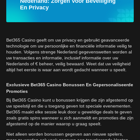
Nederland: Zorgen Voor Beveiliging
En Privacy
Bet365 Casino geeft om uw privacy en gebruikt geavanceerde
technologie om uw persoonlijke en financiële informatie veilig te
houden. Volgens strenge Nederland gegevenswetten worden al
uw transacties en informatie, inclusief informatie over uw
Nederlands of € beheer, veilig bewaard. Weet dat uw veiligheid
altijd het eerste is waar aan wordt gedacht wanneer u speelt.
Exclusieve Bet365 Casino Bonussen En Gepersonaliseerde
Promoties
Bij Bet365 Casino kunt u bonussen krijgen die zijn afgestemd op
uw speelstijl en die u toegang geven tot speciale evenementen.
Bet365 maakt elke sessie leuk door u geweldige deals te geven
zoals gratis spins wanneer u zich aanmeldt en promoties die zijn
afgestemd op de manier waarop u graag speelt.
Niet alleen worden bonussen gegeven aan nieuwe spelers,