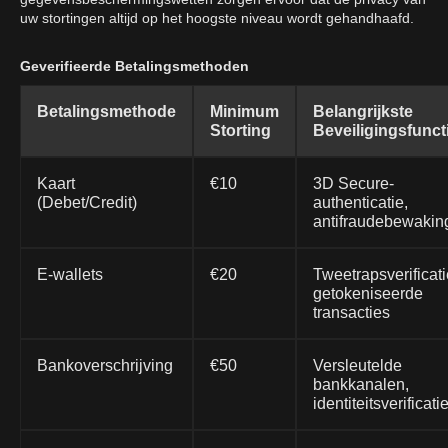
uw stortingen altijd op het hoogste niveau wordt gehandhaafd.
Geverifieerde Betalingsmethoden
Betalingsmethode
Minimum
Belangrijkste
Storting
Beveiligingsfunct
Kaart
€10
3D Secure-
(Debet/Credit)
authenticatie,
antifraudebewakin
E-wallets
€20
Tweetrapsverificati
getokeniseerde
transacties
Bankoverschrijving
€50
Versleutelde
bankkanalen,
identiteitsverificati