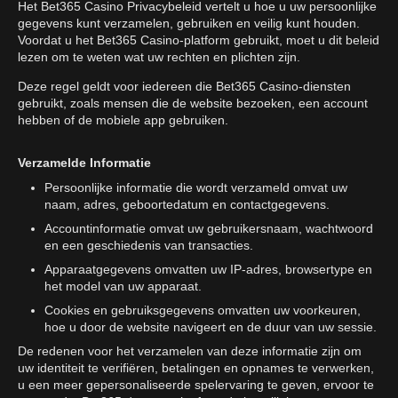
Het Bet365 Casino Privacybeleid vertelt u hoe u uw persoonlijke
gegevens kunt verzamelen, gebruiken en veilig kunt houden.
Voordat u het Bet365 Casino-platform gebruikt, moet u dit beleid
lezen om te weten wat uw rechten en plichten zijn.
Deze regel geldt voor iedereen die Bet365 Casino-diensten
gebruikt, zoals mensen die de website bezoeken, een account
hebben of de mobiele app gebruiken.
Verzamelde Informatie
Persoonlijke informatie die wordt verzameld omvat uw
naam, adres, geboortedatum en contactgegevens.
Accountinformatie omvat uw gebruikersnaam, wachtwoord
en een geschiedenis van transacties.
Apparaatgegevens omvatten uw IP-adres, browsertype en
het model van uw apparaat.
Cookies en gebruiksgegevens omvatten uw voorkeuren,
hoe u door de website navigeert en de duur van uw sessie.
De redenen voor het verzamelen van deze informatie zijn om
uw identiteit te verifiëren, betalingen en opnames te verwerken,
u een meer gepersonaliseerde spelervaring te geven, ervoor te