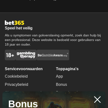
Speel het veilig
Als u symptomen van gokverslaving opmerkt, zoek dan hulp bij
een professional. Deze website is bedoeld voor gebruikers van
18 jaar en ouder.
Servicevoorwaarden
Toppagina's
Cookiebeleid
App
Privacybeleid
Bonus
Algemene voorwaarden
Promotiecode
Bonus
Verantwoord Gokken
Geen Stortingsbonus