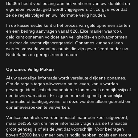
Bet365 hecht veel belang aan het verifiëren van uw identiteit en
eigendom voordat geld wordt vrijgegeven. Dit zorgt ervoor dat
ze de regels volgen en uw informatie veilig houden.
In de kassiersectie kunt u het proces van geld opnemen starten
en een bedrag aanvragen vanaf €20. Elke manier waarop u
geld kunt opnemen voldoet aan veiligheids- en privacynormen
die door de sector zijn vastgesteld. Opnames kunnen alleen
worden verwerkt vanaf accounts die zijn geverifieerd onder uw
Nederlands en geregistreerde naam.
Opnames Veilig Maken
Al uw gevoelige informatie wordt versleuteld tijdens opnames.
Om de regels tegen witwassen na te leven, kan u worden
gevraagd identificatiedocumenten te tonen zoals een rijbewijs of
een bewijs van adres. Er is geen marketing met persoonlijke
informatie of bankgegevens, en deze worden alleen gebruikt om
opnameverzoeken te verwerken.
Verificatiecontroles worden meestal maar één keer uitgevoerd,
maar Bet365 kan om meer informatie vragen als de transactie
groot genoeg is of als de wet dat voorschrijft. Voor bedragen
boven €2000 kan u meer bewijs nodig hebben, zoals een recent