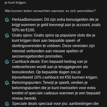
je kunt krijgen.
Wat kunnen leden verwachten wanneer ze zich aanmelden?
Herlaadbonussen: Dit zijn extra bonusgelden die je
krijgt wanneer je geld toevoegt aan je account, zoals
50% tot €100.
Gratis spins: Gratis spins op populaire slots die je
kunt krijgen door aan bepaalde speel- of
stortingsvereisten te voldoen. Deze vereisten zijn
meestal verbonden aan nieuwe spellen of
seizoensgebonden promoties.
Cashback-deals: Een bepaald bedrag van je
nettoverliezen wordt aan je teruggegeven als
bonuskrediet. Op bepaalde dagen zou je
bijvoorbeeld 10% cashback tot €50 kunnen krijgen.
Beloningspunten: Terwijl je speelt, verdien je
beloningspunten die je kunt inwisselen voor extra
krediet of speciale cadeaus wanneer je een bepaald
niveau bereikt.
Speciale deals speciaal voor jou: aanbiedingen die