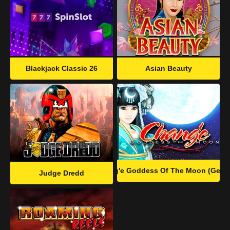
Blackjack Classic 26
Asian Beauty
Chang'e Goddess Of The Moon (Genes
Judge Dredd