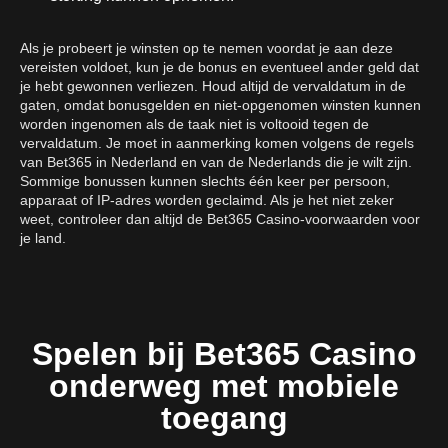
Als je probeert je winsten op te nemen voordat je aan deze
vereisten voldoet, kun je de bonus en eventueel ander geld dat
je hebt gewonnen verliezen. Houd altijd de vervaldatum in de
gaten, omdat bonusgelden en niet-opgenomen winsten kunnen
worden ingenomen als de taak niet is voltooid tegen de
vervaldatum. Je moet in aanmerking komen volgens de regels
van Bet365 in Nederland en van de Nederlands die je wilt zijn.
Sommige bonussen kunnen slechts één keer per persoon,
apparaat of IP-adres worden geclaimd. Als je het niet zeker
weet, controleer dan altijd de Bet365 Casino-voorwaarden voor
je land.
Spelen bij Bet365 Casino
onderweg met mobiele
toegang