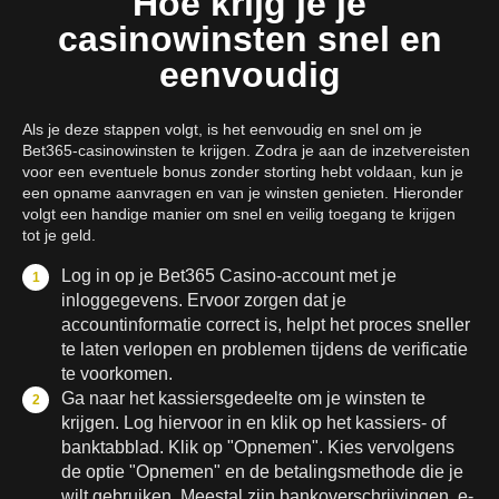
Hoe krijg je je
casinowinsten snel en
eenvoudig
Als je deze stappen volgt, is het eenvoudig en snel om je
Bet365-casinowinsten te krijgen. Zodra je aan de inzetvereisten
voor een eventuele bonus zonder storting hebt voldaan, kun je
een opname aanvragen en van je winsten genieten. Hieronder
volgt een handige manier om snel en veilig toegang te krijgen
tot je geld.
Log in op je Bet365 Casino-account met je
inloggegevens. Ervoor zorgen dat je
accountinformatie correct is, helpt het proces sneller
te laten verlopen en problemen tijdens de verificatie
te voorkomen.
Ga naar het kassiersgedeelte om je winsten te
krijgen. Log hiervoor in en klik op het kassiers- of
banktabblad. Klik op "Opnemen". Kies vervolgens
de optie "Opnemen" en de betalingsmethode die je
wilt gebruiken. Meestal zijn bankoverschrijvingen, e-