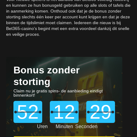
en kunnen ze hun bonusgeld gebruiken op alle slots of tafels die
in aanmerking komen. Onthoud ook dat je de bonus zonder
storting slechts één keer per account kunt krijgen en dat je deze
binnen de tijdslimiet moet claimen. Iedereen die nieuw is bij
Bet365-casino's begint met een extra voordeel dankzij dit snelle
en veilige proces.
Bonus zonder
storting
Claim nu je gratis spins- de aanbieding eindigt
binnenkort!
52
12
28
Uren
Minuten
Seconden