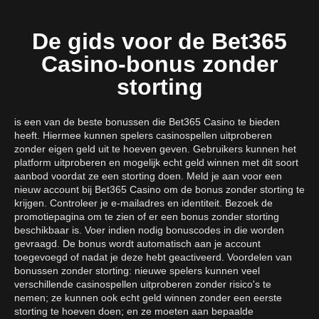
De gids voor de Bet365
Casino-bonus zonder
storting
is een van de beste bonussen die Bet365 Casino te bieden
heeft. Hiermee kunnen spelers casinospellen uitproberen
zonder eigen geld uit te hoeven geven. Gebruikers kunnen het
platform uitproberen en mogelijk echt geld winnen met dit soort
aanbod voordat ze een storting doen. Meld je aan voor een
nieuw account bij Bet365 Casino om de bonus zonder storting te
krijgen. Controleer je e-mailadres en identiteit. Bezoek de
promotiepagina om te zien of er een bonus zonder storting
beschikbaar is. Voer indien nodig bonuscodes in die worden
gevraagd. De bonus wordt automatisch aan je account
toegevoegd of nadat je deze hebt geactiveerd. Voordelen van
bonussen zonder storting: nieuwe spelers kunnen veel
verschillende casinospellen uitproberen zonder risico's te
nemen; ze kunnen ook echt geld winnen zonder een eerste
storting te hoeven doen; en ze moeten aan bepaalde