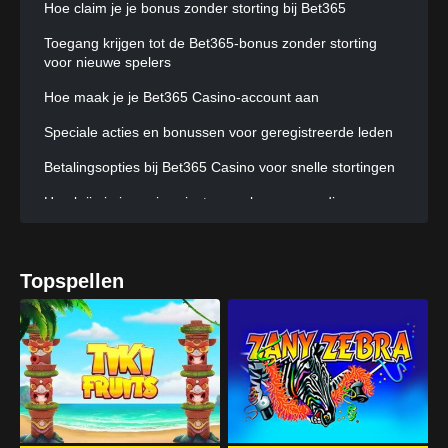
Hoe claim je je bonus zonder storting bij Bet365
Toegang krijgen tot de Bet365-bonus zonder storting
voor nieuwe spelers
Hoe maak je je Bet365 Casino-account aan
Speciale acties en bonussen voor geregistreerde leden
Betalingsopties bij Bet365 Casino voor snelle stortingen
Hoe krijg je je casinowinsten snel en eenvoudig
Bonusregels en limieten bij Bet365 Casino
Belangrijke regels en limieten voor bonussen zonder
Topspellen
storting
Spelen bij Bet365 Casino onderweg met mobiele
toegang
Veilig gokken bij Bet365 Casino
Belangrijkste veiligheidsmaatregelen bij Bet365 Casino