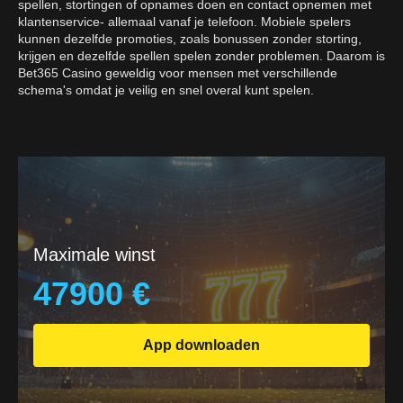
spellen, stortingen of opnames doen en contact opnemen met
klantenservice- allemaal vanaf je telefoon. Mobiele spelers
kunnen dezelfde promoties, zoals bonussen zonder storting,
krijgen en dezelfde spellen spelen zonder problemen. Daarom is
Bet365 Casino geweldig voor mensen met verschillende
schema's omdat je veilig en snel overal kunt spelen.
Maximale winst
47900 €
App downloaden